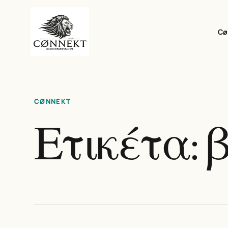
Cø
CØNNEKT
Ετικέτα: 