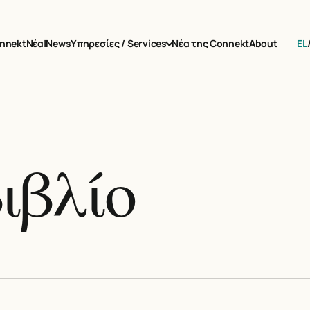
EL
nnekt
Νέα|News
Υπηρεσίες / Services
Νέα της Connekt
About
βιβλίο