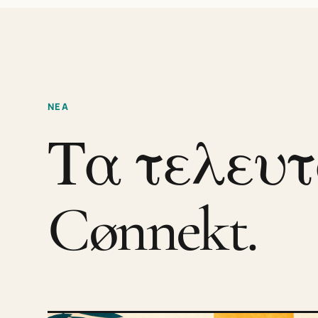
ΝΕΑ
Τα τελευτ
Cønnekt.