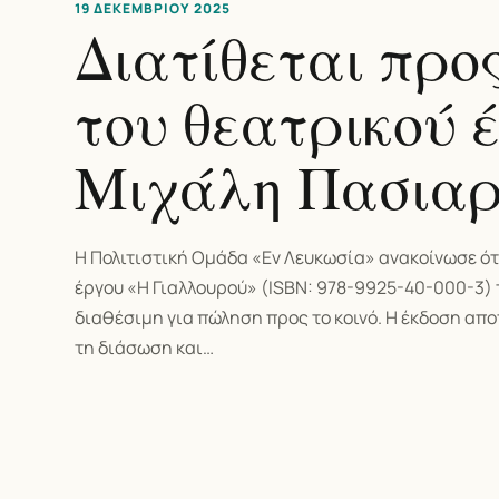
19 ΔΕΚΕΜΒΡΊΟΥ 2025
Διατίθεται προ
του θεατρικού 
Μιχάλη Πασιαρ
Η Πολιτιστική Ομάδα «Εν Λευκωσία» ανακοίνωσε ότ
έργου «Η Γιαλλουρού» (ISBN: 978-9925-40-000-3) 
διαθέσιμη για πώληση προς το κοινό. Η έκδοση απο
τη διάσωση και…