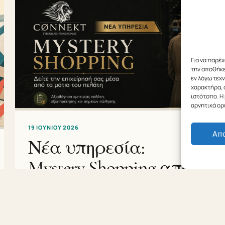
Για να παρέ
την αποθήκε
εν λόγω τεχ
χαρακτήρα, 
ιστότοπο. Η
αρνητικά ορ
19 ΙΟΥΝΊΟΥ 2026
Απ
Νέα υπηρεσία:
Mystery Shopping από
την Connekt
Communication