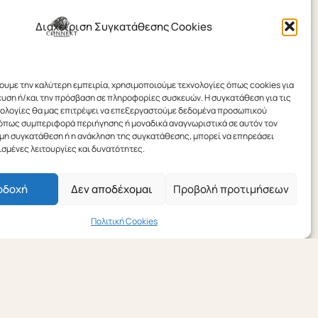
Διαχείριση Συγκατάθεσης Cookies
χουμε την καλύτερη εμπειρία, χρησιμοποιούμε τεχνολογίες όπως cookies για
υση ή/και την πρόσβαση σε πληροφορίες συσκευών. Η συγκατάθεση για τις
νολογίες θα μας επιτρέψει να επεξεργαστούμε δεδομένα προσωπικού
όπως συμπεριφορά περιήγησης ή μοναδικά αναγνωριστικά σε αυτόν τον
 μη συγκατάθεση ή η ανάκληση της συγκατάθεσης, μπορεί να επηρεάσει
ισμένες λειτουργίες και δυνατότητες.
οδοχή
Δεν αποδέχομαι
Προβολή προτιμήσεων
Πολιτική Cookies
27 ΜΑΪ́ΟΥ 2026
Πώς ένα σύγχρονο
γραφείο Τύπου