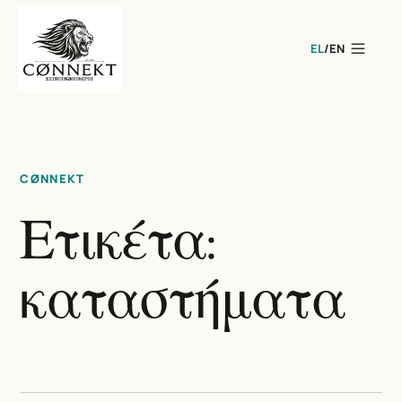
EL
/
EN
CØNNEKT
Ετικέτα:
καταστήματα