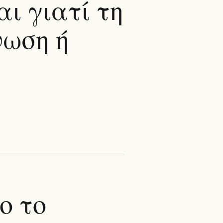
αι γιατί τη
νωση ή
ο το