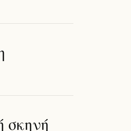
η
ή σκηνή