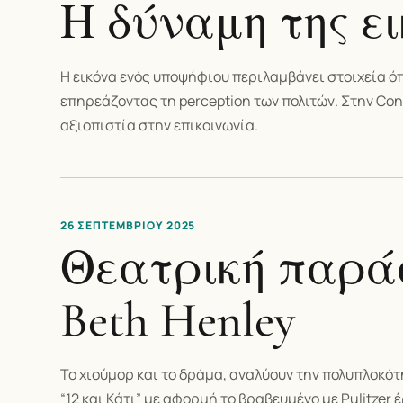
Η δύναμη της ε
Η εικόνα ενός υποψήφιου περιλαμβάνει στοιχεία ό
επηρεάζοντας τη perception των πολιτών. Στην Con
αξιοπιστία στην επικοινωνία.
26 ΣΕΠΤΕΜΒΡΊΟΥ 2025
Θεατρική παράστ
Beth Henley
Το χιούμορ και το δράμα, αναλύουν την πολυπλοκό
“12 και Κάτι” με αφορμή το βραβευμένο με Pulitzer