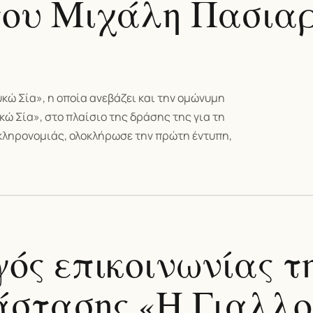
του Μιχάλη Πασια
κώ Σία», η οποία ανεβάζει και την ομώνυμη
ώ Σία», στο πλαίσιο της δράσης της για τη
κληρονομιάς, ολοκλήρωσε την πρώτη έντυπη,
ός επικοινωνίας τ
άστασης «Η Γιαλλ