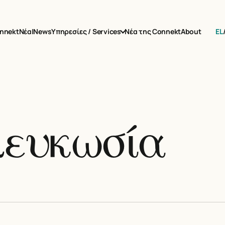
EL
nnekt
Νέα|News
Υπηρεσίες / Services
Νέα της Connekt
About
λευκωσία