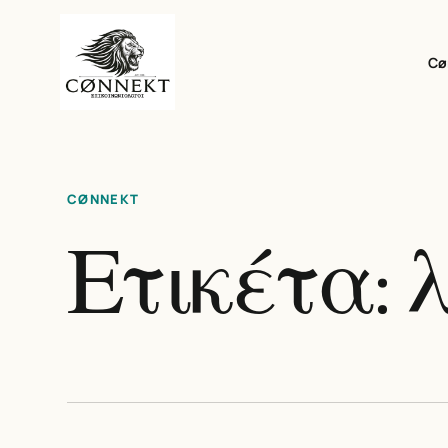
Cø
CØNNEKT
Ετικέτα: 