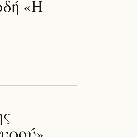
ρδή «Η
ης
ουρού»