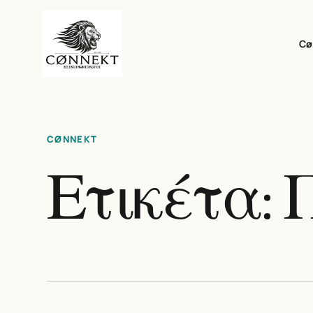
Cø
CØNNEKT
Ετικέτα: