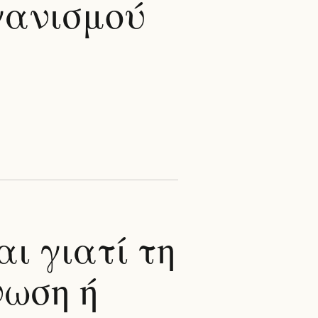
γανισμού
αι γιατί τη
νωση ή