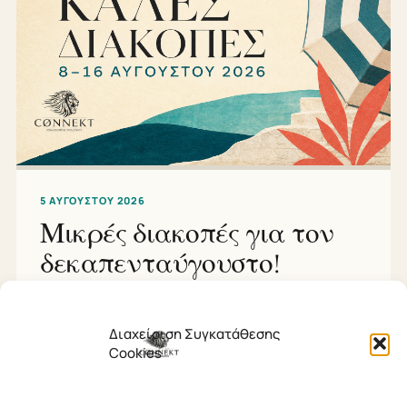
5 ΑΥΓΟΎΣΤΟΥ 2026
Μικρές διακοπές για τον
δεκαπενταύγουστο!
Ώρα για μια μικρή καλοκαιρινή ανάπαυλα! Η ομάδα της
Cønnekt Επικοινωνιολόγοι σάς εύχεται καλές διακοπές
Διαχείριση Συγκατάθεσης
και όμορφες στιγμές. Θα θέλαμε να σας ενημερώσουμε
Cookies
ότι…