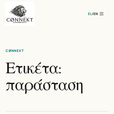
EL
/
EN
CØNNEKT
Ετικέτα:
παράσταση