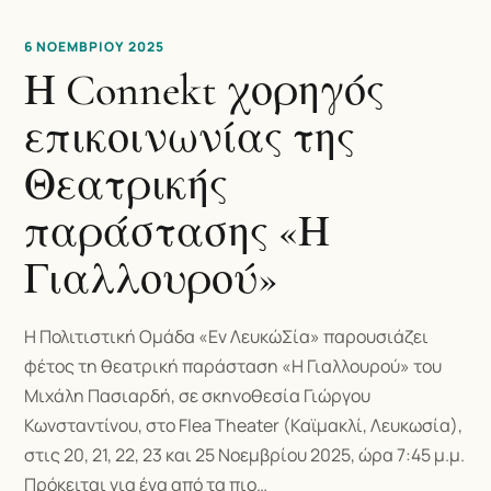
6 ΝΟΕΜΒΡΊΟΥ 2025
Η Connekt χορηγός
επικοινωνίας της
Θεατρικής
παράστασης «Η
Γιαλλουρού»
Η Πολιτιστική Ομάδα «Εν ΛευκώΣία» παρουσιάζει
φέτος τη θεατρική παράσταση «Η Γιαλλουρού» του
Μιχάλη Πασιαρδή, σε σκηνοθεσία Γιώργου
Κωνσταντίνου, στο Flea Theater (Καϊμακλί, Λευκωσία),
στις 20, 21, 22, 23 και 25 Νοεμβρίου 2025, ώρα 7:45 μ.μ.
Πρόκειται για ένα από τα πιο…