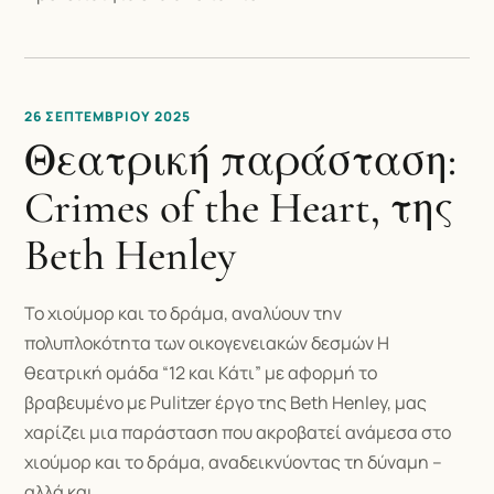
26 ΣΕΠΤΕΜΒΡΊΟΥ 2025
Θεατρική παράσταση:
Crimes of the Heart, της
Beth Henley
Το χιούμορ και το δράμα, αναλύουν την
πολυπλοκότητα των οικογενειακών δεσμών Η
θεατρική ομάδα “12 και Κάτι” με αφορμή το
βραβευμένο με Pulitzer έργο της Beth Henley, μας
χαρίζει μια παράσταση που ακροβατεί ανάμεσα στο
χιούμορ και το δράμα, αναδεικνύοντας τη δύναμη –
αλλά και…