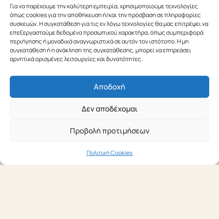
ΔΙΑΒΆΣΤΕ ΠΕΡΙΣΣΌΤΕΡΑ
Για να παρέχουμε την καλύτερη εμπειρία, χρησιμοποιούμε τεχνολογίες
όπως cookies για την αποθήκευση ή/και την πρόσβαση σε πληροφορίες
συσκευών. Η συγκατάθεση για τις εν λόγω τεχνολογίες θα μας επιτρέψει να
επεξεργαστούμε δεδομένα προσωπικού χαρακτήρα, όπως συμπεριφορά
περιήγησης ή μοναδικά αναγνωριστικά σε αυτόν τον ιστότοπο. Η μη
συγκατάθεση ή η ανάκληση της συγκατάθεσης, μπορεί να επηρεάσει
αρνητικά ορισμένες λειτουργίες και δυνατότητες.
Αποδοχή
Δεν αποδέχομαι
Προβολή προτιμήσεων
Πολιτική Cookies
19 ΙΟΥΝΊΟΥ 2026
Νέα υπηρεσία: Mystery
Shopping από την Connekt
Communication Consultants