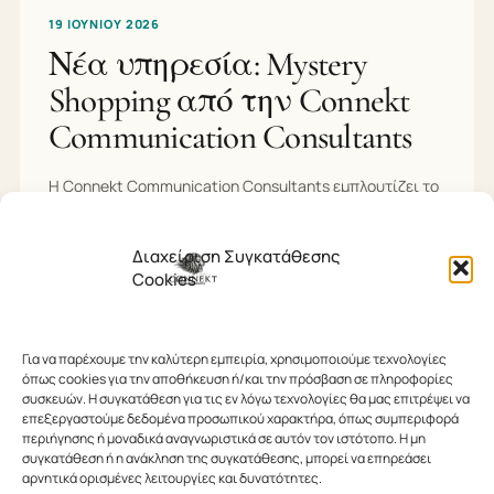
19 ΙΟΥΝΊΟΥ 2026
Νέα υπηρεσία: Mystery
Shopping από την Connekt
Communication Consultants
Η Connekt Communication Consultants εμπλουτίζει το
φάσμα των υπηρεσιών της, προσφέροντας πλέον στην
κυπριακή αγορά εξειδικευμένα προγράμματα Mystery
Διαχείριση Συγκατάθεσης
Shopping, με στόχο την ουσιαστική αξιολόγηση…
Cookies
ΔΙΑΒΆΣΤΕ ΠΕΡΙΣΣΌΤΕΡΑ
Για να παρέχουμε την καλύτερη εμπειρία, χρησιμοποιούμε τεχνολογίες
όπως cookies για την αποθήκευση ή/και την πρόσβαση σε πληροφορίες
συσκευών. Η συγκατάθεση για τις εν λόγω τεχνολογίες θα μας επιτρέψει να
επεξεργαστούμε δεδομένα προσωπικού χαρακτήρα, όπως συμπεριφορά
περιήγησης ή μοναδικά αναγνωριστικά σε αυτόν τον ιστότοπο. Η μη
συγκατάθεση ή η ανάκληση της συγκατάθεσης, μπορεί να επηρεάσει
αρνητικά ορισμένες λειτουργίες και δυνατότητες.