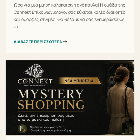
Ώρα για μια μικρή καλοκαιρινή ανάπαυλα! Η ομάδα της
Cønnekt Επικοινωνιολόγοι σάς εύχεται καλές διακοπές
και όμορφες στιγμές. Θα θέλαμε να σας ενημερώσουμε
ότι…
ΔΙΑΒΆΣΤΕ ΠΕΡΙΣΣΌΤΕΡΑ