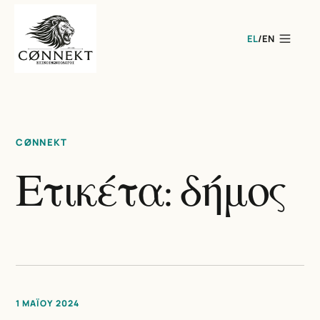
EL
/
EN
CØNNEKT
Ετικέτα: δήμος
1 ΜΑΪ́ΟΥ 2024