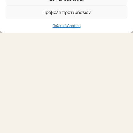
Προβολή προτιμήσεων
Πολιτική Cookies
19 ΙΟΥΝΊΟΥ 2026
Νέα υπηρεσία: Mystery
Shopping από την Connekt
Communication Consultants