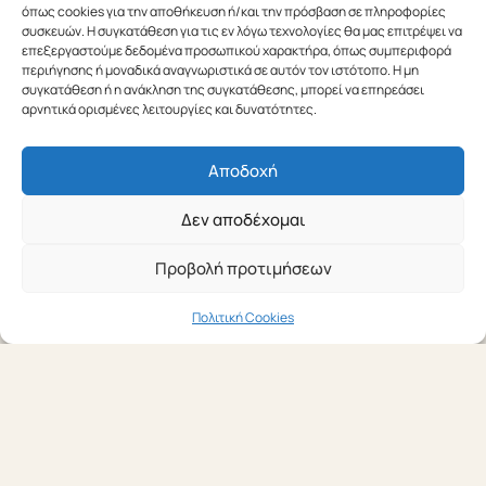
Ώρα για μια μικρή καλοκαιρινή ανάπαυλα! Η ομάδα της
όπως cookies για την αποθήκευση ή/και την πρόσβαση σε πληροφορίες
συσκευών. Η συγκατάθεση για τις εν λόγω τεχνολογίες θα μας επιτρέψει να
Cønnekt Επικοινωνιολόγοι σάς εύχεται καλές διακοπές
επεξεργαστούμε δεδομένα προσωπικού χαρακτήρα, όπως συμπεριφορά
και όμορφες στιγμές. Θα θέλαμε να σας ενημερώσουμε
περιήγησης ή μοναδικά αναγνωριστικά σε αυτόν τον ιστότοπο. Η μη
ότι…
συγκατάθεση ή η ανάκληση της συγκατάθεσης, μπορεί να επηρεάσει
αρνητικά ορισμένες λειτουργίες και δυνατότητες.
ΔΙΑΒΆΣΤΕ ΠΕΡΙΣΣΌΤΕΡΑ
Αποδοχή
Δεν αποδέχομαι
Προβολή προτιμήσεων
Πολιτική Cookies