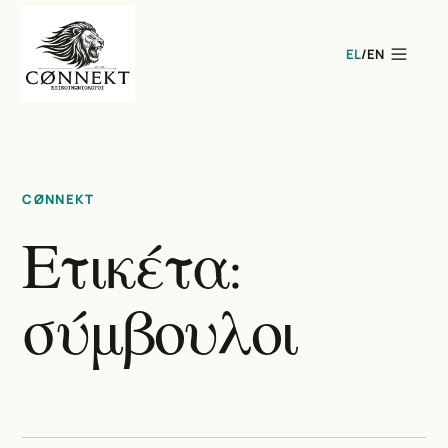
EL
/
EN
CØNNEKT
Ετικέτα:
σύμβουλοι