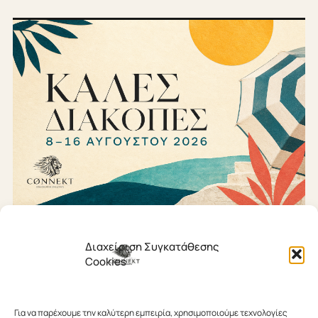
5 ΑΥΓΟΎΣΤΟΥ 2026
Διαχείριση Συγκατάθεσης
Cookies
Μικρές διακοπές για τον
δεκαπενταύγουστο!
Για να παρέχουμε την καλύτερη εμπειρία, χρησιμοποιούμε τεχνολογίες