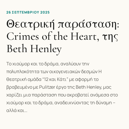
26 ΣΕΠΤΕΜΒΡΊΟΥ 2025
Θεατρική παράσταση:
Crimes of the Heart, της
Beth Henley
Το χιούμορ και το δράμα, αναλύουν την
πολυπλοκότητα των οικογενειακών δεσμών Η
θεατρική ομάδα “12 και Κάτι” με αφορμή το
βραβευμένο με Pulitzer έργο της Beth Henley, μας
χαρίζει μια παράσταση που ακροβατεί ανάμεσα στο
χιούμορ και το δράμα, αναδεικνύοντας τη δύναμη –
αλλά και…