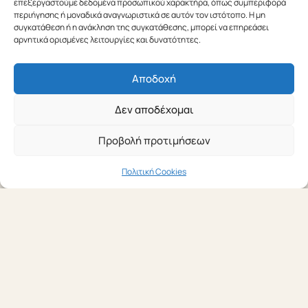
επεξεργαστούμε δεδομένα προσωπικού χαρακτήρα, όπως συμπεριφορά
περιήγησης ή μοναδικά αναγνωριστικά σε αυτόν τον ιστότοπο. Η μη
και όμορφες στιγμές. Θα θέλαμε να σας ενημερώσουμε
συγκατάθεση ή η ανάκληση της συγκατάθεσης, μπορεί να επηρεάσει
ότι…
αρνητικά ορισμένες λειτουργίες και δυνατότητες.
ΔΙΑΒΆΣΤΕ ΠΕΡΙΣΣΌΤΕΡΑ
Αποδοχή
Δεν αποδέχομαι
Προβολή προτιμήσεων
Πολιτική Cookies
19 ΙΟΥΝΊΟΥ 2026