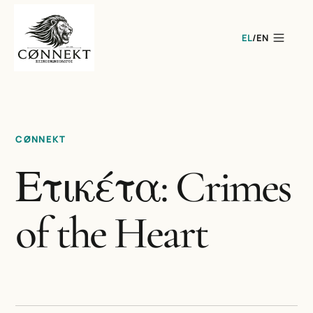
EL
/
EN
CØNNEKT
Ετικέτα: Crimes
of the Heart