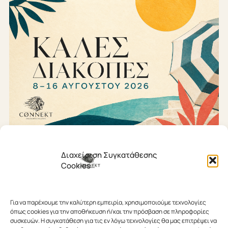
Διαχείριση Συγκατάθεσης
5 ΑΥΓΟΎΣΤΟΥ 2026
Cookies
Μικρές διακοπές για τον
δεκαπενταύγουστο!
Για να παρέχουμε την καλύτερη εμπειρία, χρησιμοποιούμε τεχνολογίες
όπως cookies για την αποθήκευση ή/και την πρόσβαση σε πληροφορίες
Ώρα για μια μικρή καλοκαιρινή ανάπαυλα! Η ομάδα της
συσκευών. Η συγκατάθεση για τις εν λόγω τεχνολογίες θα μας επιτρέψει να
Cønnekt Επικοινωνιολόγοι σάς εύχεται καλές διακοπές